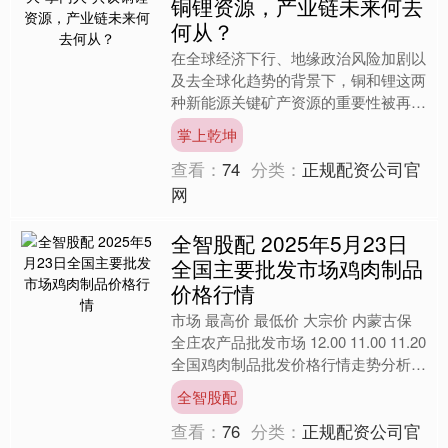
铜锂资源，产业链未来何去
何从？
在全球经济下行、地缘政治风险加剧以
及去全球化趋势的背景下，铜和锂这两
种新能源关键矿产资源的重要性被再次
强调。近日，赣锋锂业董事长李良彬、
掌上乾坤
紫金矿业董事长陈景河出席....
查看：
74
分类：
正规配资公司官
网
全智股配 2025年5月23日
全国主要批发市场鸡肉制品
价格行情
市场 最高价 最低价 大宗价 内蒙古保
全庄农产品批发市场 12.00 11.00 11.20
全国鸡肉制品批发价格行情走势分析全
智股配 从今日全国鸡肉制品批发市....
全智股配
查看：
76
分类：
正规配资公司官