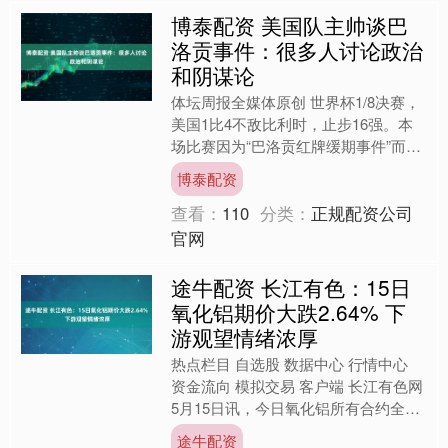
博泰配资 美国队主帅谈巴
洛贡事件：很多人讨论政治
和阴谋论
体坛周报全媒体原创 世界杯1/8决赛，
美国1比4不敌比利时，止步16强。本
场比赛因为“巴洛贡红牌缓期事件”而话
题度拉满，此役巴洛贡先发出战，成为
博泰配资
1970年红黄牌....
查看：
110
分类：
正规配资公司
官网
途牛配资 长江有色：15日
氧化铝期价大跌2.64% 下
游观望情绪浓厚
热点栏目 自选股 数据中心 行情中心
资金流向 模拟交易 客户端 长江有色网
5月15日讯，今日氧化铝所有合约全线
走贬，主力月2609合约早盘震荡走
途牛配资