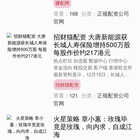
赚配网
L7、马自....
查看：
168
分类：
正规配资公司
官网
招财猫配资 大唐新能源获
长城人寿保险增持500万股
每股作价约217港元
热点栏目 自选股 数据中心 行情中心
资金流向 模拟交易 客户端 香港联交所
最新资料显示，12月15日，长城人寿
保险股份有限公司增持大唐新能源
招财猫配资
（01798）50....
查看：
121
分类：
正规配资公司
官网
火星策略 章小蕙：玫瑰毕
竟是玫瑰，向内求，自成江
海