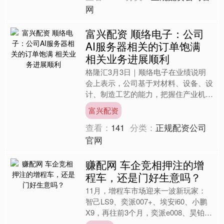
网
富兴配资 顺络电子：公司
AI服务器相关的订单饱满
相关业务进展顺利
格隆汇3月3日｜顺络电子在业绩说明
会上表示，公司基于对材料、设备、设
计、制造工艺的能力，把握住产业机
会，为各类AI服务器类客户提供一站式
富兴配资
元器件解决方案。客户已覆....
查看：
141
分类：
正规配资公司
官网
赚配网 车企竞相押注的增
程车，还是门好生意吗？
11月，增程车市场迎来一波新玩家：
智己LS9、奕派007+、埃安i60、小鹏
X9，再往前3个月，奕派e008、昊铂
HL、尚界H5、智己LS6、别克至境