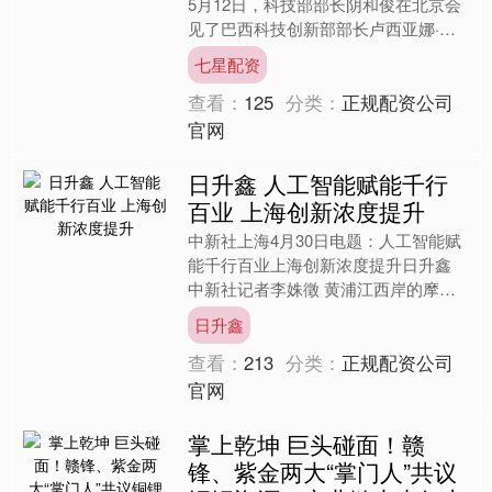
5月12日，科技部部长阴和俊在北京会
见了巴西科技创新部部长卢西亚娜·桑
托斯（Luciana Santos）一行，双方就
七星配资
深化中....
查看：
125
分类：
正规配资公司
官网
日升鑫 人工智能赋能千行
百业 上海创新浓度提升
中新社上海4月30日电题：人工智能赋
能千行百业上海创新浓度提升日升鑫
中新社记者李姝徵 黄浦江西岸的摩天
楼群中聚集着大量人工智能领域的青年
日升鑫
创业者。4月30日，中....
查看：
213
分类：
正规配资公司
官网
掌上乾坤 巨头碰面！赣
锋、紫金两大“掌门人”共议