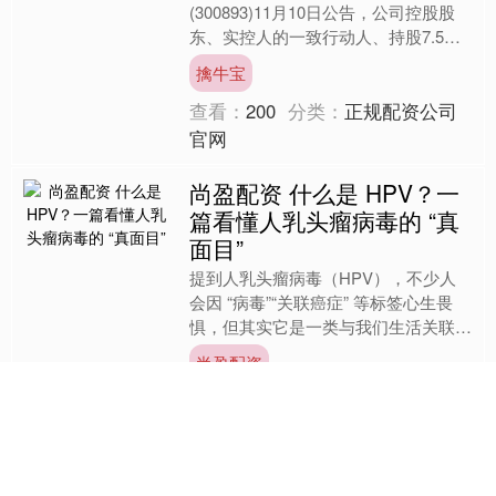
(300893)11月10日公告，公司控股股
东、实控人的一致行动人、持股7.5%
的股东南京明凯创业投资合伙企业(有
擒牛宝
限合伙)计划以....
查看：
200
分类：
正规配资公司
官网
尚盈配资 什么是 HPV？一
篇看懂人乳头瘤病毒的 “真
面目”
提到人乳头瘤病毒（HPV），不少人
会因 “病毒”“关联癌症” 等标签心生畏
惧，但其实它是一类与我们生活关联密
切、特性复杂的病毒。想要不被误解裹
尚盈配资
挟尚盈配资，首先得....
查看：
74
分类：
正规配资公司官
网
益阳指 2025年11月6日江