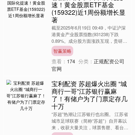
速！黄金股票ETF基金
(159322)近1周份额增长显
著
截至2025年6月19日 09:49，中证沪深
港黄金产业股票指数(931238)下跌
0.89%。成分股方面涨跌互现，贵研铂
业(600459)领涨3.19%，山东....
智赢策略
查看：
174
分类：
正规配资公司
官网
宝利配资 苏超爆火出圈 “城
商行一哥”江苏银行赢麻
了！有储户为了门票定存几
十万
“苏超”热潮让江苏银行也出圈。 江苏省
城市足球联赛（简称“苏超”）自开幕以
来，收获大量关注，球票售罄、看台爆
满、网络热梗层出不穷……作为赛事的