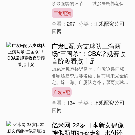
系最脆弱的环节——城乡居民养老保险
领域，一场由银行、老人共同参与的金
巨龙配资
融实验正在湖南上演。 据....
查看：
207
分类：
正规配资公司
官网
广发E配 六支球队上演两
场“三国杀”！CBA常规赛收
官阶段看点十足
CBA常规赛接近尾声，但无论是四强
名额还是季后赛名额，目前均未完全确
定。除上海、广厦队之外，哪两支球队
能够杀入四强？又有哪支球队能够杀入
广发E配
前12名，搭上季后赛末班....
查看：
134
分类：
正规配资公司
官网
亿米网 22岁日本新女偶像
神似新垣结衣走红 比AI还