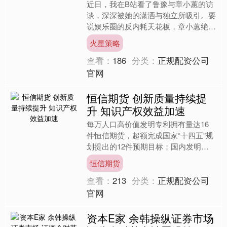
近日，我在B站看了鲁豫与章小蕙的访
谈，深深被她的潇洒与独立所吸引。要
说娱乐圈的反内耗天花板，章小蕙绝对
是其中的佼佼者，能把恋爱脑翻车活成
火星策略
事业脑开挂，能把欠亿官司....
查看：
186
分类：
正规配资公司
官网
恒信期货 创新质量持续提
升 知识产权效益加速
每万人口高价值发明专利拥有量达16
件恒信期货，超额完成国家“十四五”规
划提出的12件预期目标；国内发明专
利有效量突破500万件，专利“含金
恒信期货
量”不断提升；28万家....
查看：
213
分类：
正规配资公司
官网
资本E家 余韩操纵证券市场