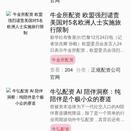
官网
牛金所配资 欧盟强烈谴责
美国对5名欧洲人士实施旅
行限制
新华社布鲁塞尔/巴黎12月24日电（记
者张兆卿 孙毅）欧盟委员会发言人24
日表示牛金所配资，欧盟委员会强烈谴
责美国决定对包括欧盟委员会前委员蒂
牛金所配资
埃里·布雷东在内的....
查看：
204
分类：
正规配资公司
官网
牛弘配资 AI 陪伴洞察：纯
陪伴是个极小众的赛道
曾被资本追捧为下一代社交入口的AI陪
伴赛道骤然降温，除了是一个简单的行
业周期波动外牛弘配资，其背后还有一
个更深的命题：我们用AI技术去满足人
牛弘配资