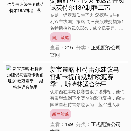
试英特尔18A制程工艺
专题：锚定新质生产力 深挖科技与红
利双主线国汇策略 周三美股成交额第1
名特斯拉收跌0.03%，成交亿美元。据
美国国家公路交通安全管理局
国汇策略
（NHTSA）披露，缺陷调....
查看：
215
分类：
正规配资公司
官网
新宝策略 杜特雷尔建议马
雷斯卡提前规划“欧冠赛
季”，斯特林适合德甲
切尔西在本轮联赛击败了埃弗顿，他们
有希望拿到下个赛季的欧冠资格，前法
国球星杜特雷尔也认为，蓝军进入欧冠
区的概率很高。杜特雷尔建议马雷斯卡
新宝策略
提前规划“欧冠赛季”，从....
查看：
199
分类：
正规配资公司