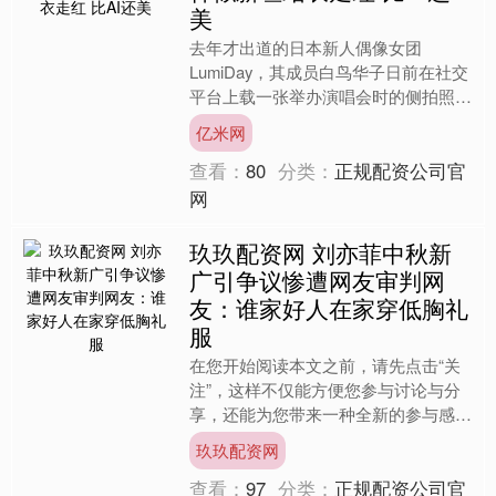
美
去年才出道的日本新人偶像女团
LumiDay，其成员白鸟华子日前在社交
平台上载一张举办演唱会时的侧拍照，
甜美笑容和造型瞬即被疯传，有网友更
亿米网
认为白鸟样子神似国民女....
查看：
80
分类：
正规配资公司官
网
玖玖配资网 刘亦菲中秋新
广引争议惨遭网友审判网
友：谁家好人在家穿低胸礼
服
在您开始阅读本文之前，请先点击“关
注”，这样不仅能方便您参与讨论与分
享，还能为您带来一种全新的参与感，
感谢您的支持。 广告的初衷似乎是为
玖玖配资网
了传递温馨的家庭氛围，但....
查看：
97
分类：
正规配资公司官