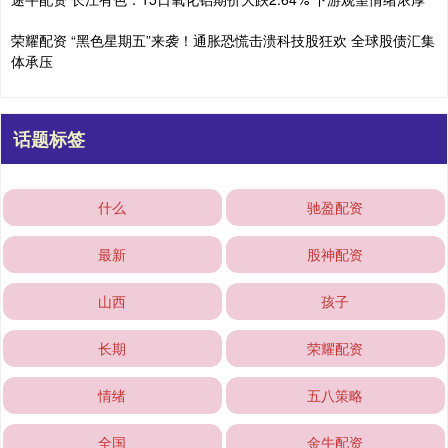
荣耀配资 “黑色星期五”来袭！通胀恐慌击溃科技股狂欢 全球股债汇集
体承压
话题标签
什么
驰盈配资
最新
股神配资
山西
孩子
长期
荣耀配资
情绪
五八策略
全国
金牛配资