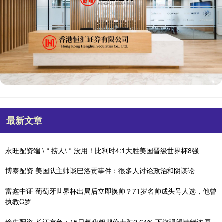
最新文章
永旺配资端 \＂捞人\＂没用！比利时4:1大胜美国晋级世界杯8强
博泰配资 美国队主帅谈巴洛贡事件：很多人讨论政治和阴谋论
富鑫中证 葡萄牙世界杯出局后立即换帅？71岁名帅成头号人选，他曾
执教C罗
途牛配资 长江有色：15日氧化铝期价大跌2.64% 下游观望情绪浓厚