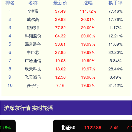
排名
名称
最新价
涨幅
换手率
1
N津富
37.49
114.72%
77.46%
2
威尔高
39.83
20.01%
17.76%
3
锴威特
77.82
20.00%
1.17%
4
科翔股份
64.32
20.00%
12.21%
5
蜀道装备
33.61
19.99%
11.69%
6
中巨芯
27.85
19.99%
32.20%
7
广哈通信
19.03
19.99%
5.84%
8
欣天科技
18.02
19.97%
28.44%
9
飞天诚信
12.56
19.96%
8.49%
10
任子行
7.16
19.93%
31.42%
沪深京行情 实时轮播
北证50
1122.88
3.42
0.30%