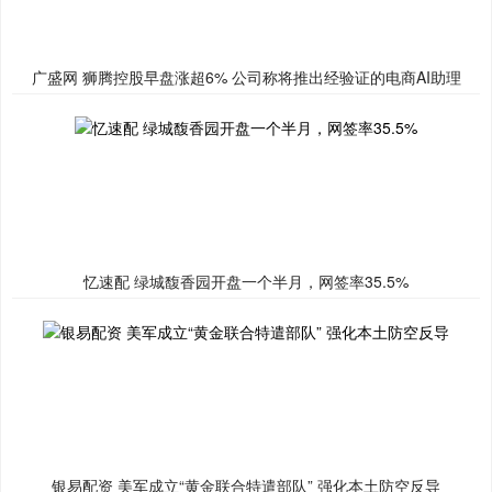
广盛网 狮腾控股早盘涨超6% 公司称将推出经验证的电商AI助理
忆速配 绿城馥香园开盘一个半月，网签率35.5%
银易配资 美军成立“黄金联合特遣部队” 强化本土防空反导