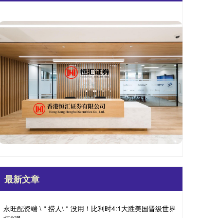
最新文章
永旺配资端 \＂捞人\＂没用！比利时4:1大胜美国晋级世界