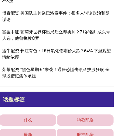
杯8强
博泰配资 美国队主帅谈巴洛贡事件：很多人讨论政治和阴
谋论
富鑫中证 葡萄牙世界杯出局后立即换帅？71岁名帅成头号
人选，他曾执教C罗
途牛配资 长江有色：15日氧化铝期价大跌2.64% 下游观望
情绪浓厚
荣耀配资 “黑色星期五”来袭！通胀恐慌击溃科技股狂欢 全
球股债汇集体承压
话题标签
什么
驰盈配资
最新
股神配资