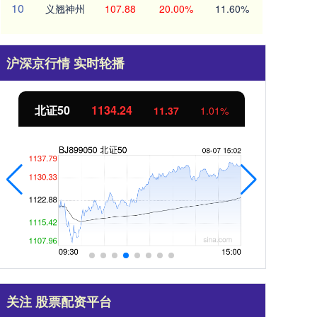
10
义翘神州
107.88
20.00%
11.60%
沪深京行情 实时轮播
北证50
1134.24
创
11.37
1.01%
关注 股票配资平台