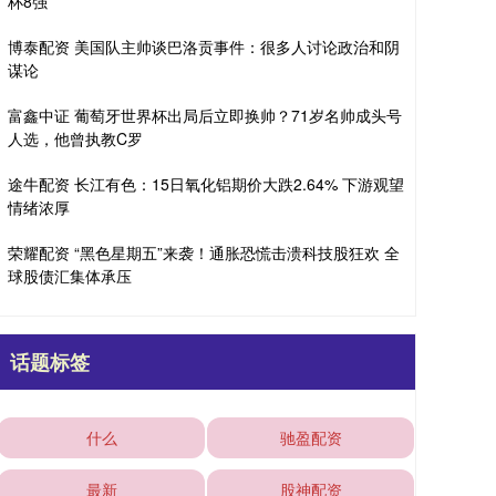
杯8强
博泰配资 美国队主帅谈巴洛贡事件：很多人讨论政治和阴
谋论
富鑫中证 葡萄牙世界杯出局后立即换帅？71岁名帅成头号
人选，他曾执教C罗
途牛配资 长江有色：15日氧化铝期价大跌2.64% 下游观望
情绪浓厚
荣耀配资 “黑色星期五”来袭！通胀恐慌击溃科技股狂欢 全
球股债汇集体承压
话题标签
什么
驰盈配资
最新
股神配资