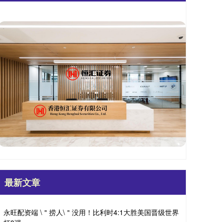
最新文章
永旺配资端 \＂捞人\＂没用！比利时4:1大胜美国晋级世界