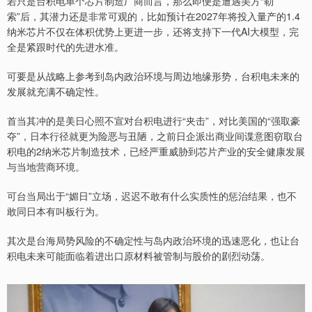
若只是台积电单个芯片制造厂商而言，那么即便是遭遇美方“勒
索”后，其潜力还是非常可观的，比如预计在2027年将投入量产的1.4
纳米芯片不仅在体积优势上更进一步，还将支持下一代AI大模型，完
全是紧跟时代的先进水准。
可要是从战略上参考到岛内政治环境与周边地缘形势，台积电未来的
发展就充满不确定性。
首当其冲的是美日心照不宣对台积电进行“夹击”，对比美国的“强取豪
夺”，日本行径就更为险恶与丑陋，之前日企派出商业间谍意图窃取台
积电的2纳米芯片制造技术，已经严重威胁到芯片产业的安全健康发展
与当地营商环境。
可台当局出于“媚日”立场，迟迟不敢有什么实质性的惩治结果，也不
敢同日本有叫板行为。
其次是台海局势风险的不确定性与岛内政治环境的迅速恶化，也让台
积电未来可能面临着进出口原材料被管制与股价的剧烈动荡。