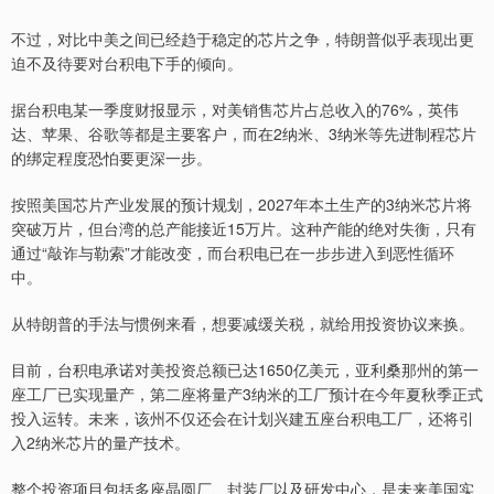
不过，对比中美之间已经趋于稳定的芯片之争，特朗普似乎表现出更
迫不及待要对台积电下手的倾向。
据台积电某一季度财报显示，对美销售芯片占总收入的76%，英伟
达、苹果、谷歌等都是主要客户，而在2纳米、3纳米等先进制程芯片
的绑定程度恐怕要更深一步。
按照美国芯片产业发展的预计规划，2027年本土生产的3纳米芯片将
突破万片，但台湾的总产能接近15万片。这种产能的绝对失衡，只有
通过“敲诈与勒索”才能改变，而台积电已在一步步进入到恶性循环
中。
从特朗普的手法与惯例来看，想要减缓关税，就给用投资协议来换。
目前，台积电承诺对美投资总额已达1650亿美元，亚利桑那州的第一
座工厂已实现量产，第二座将量产3纳米的工厂预计在今年夏秋季正式
投入运转。未来，该州不仅还会在计划兴建五座台积电工厂，还将引
入2纳米芯片的量产技术。
整个投资项目包括多座晶圆厂、封装厂以及研发中心，是未来美国实