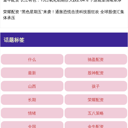
荣耀配资 “黑色星期五”来袭！通胀恐慌击溃科技股狂欢 全球股债汇集
体承压
话题标签
什么
驰盈配资
最新
股神配资
山西
孩子
长期
荣耀配资
情绪
五八策略
全国
金牛配资