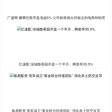
广盛网 狮腾控股早盘涨超6% 公司称将推出经验证的电商AI助理
忆速配 绿城馥香园开盘一个半月，网签率35.5%
银易配资 美军成立“黄金联合特遣部队” 强化本土防空反导