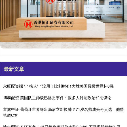
最新文章
永旺配资端 \＂捞人\＂没用！比利时4:1大胜美国晋级世界杯8强
博泰配资 美国队主帅谈巴洛贡事件：很多人讨论政治和阴谋论
富鑫中证 葡萄牙世界杯出局后立即换帅？71岁名帅成头号人选，他曾
执教C罗
途牛配资 长江有色：15日氧化铝期价大跌2.64% 下游观望情绪浓厚