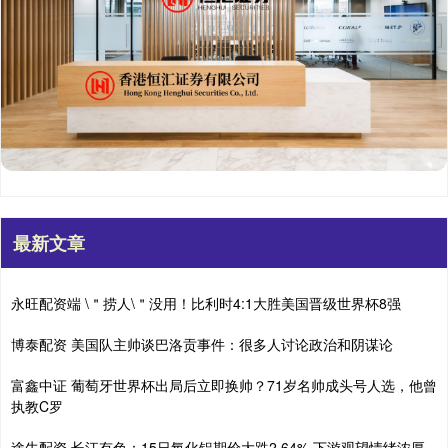
最新文章
永旺配资端 \＂捞人\＂没用！比利时4:1大胜美国晋级世界杯8强
博泰配资 美国队主帅谈巴洛贡事件：很多人讨论政治和阴谋论
富鑫中证 葡萄牙世界杯出局后立即换帅？71岁名帅成头号人选，他曾
执教C罗
途牛配资 长江有色：15日氧化铝期价大跌2.64% 下游观望情绪浓厚