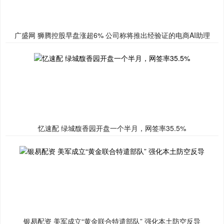
广盛网 狮腾控股早盘涨超6% 公司称将推出经验证的电商AI助理
忆速配 绿城馥香园开盘一个半月，网签率35.5%
银易配资 美军成立“黄金联合特遣部队” 强化本土防空反导