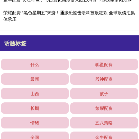
荣耀配资 “黑色星期五”来袭！通胀恐慌击溃科技股狂欢 全球股债汇集
体承压
话题标签
什么
驰盈配资
最新
股神配资
山西
孩子
长期
荣耀配资
情绪
五八策略
全国
金牛配资