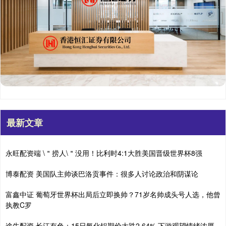
最新文章
永旺配资端 \＂捞人\＂没用！比利时4:1大胜美国晋级世界杯8强
博泰配资 美国队主帅谈巴洛贡事件：很多人讨论政治和阴谋论
富鑫中证 葡萄牙世界杯出局后立即换帅？71岁名帅成头号人选，他曾
执教C罗
途牛配资 长江有色：15日氧化铝期价大跌2.64% 下游观望情绪浓厚