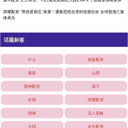
荣耀配资 “黑色星期五”来袭！通胀恐慌击溃科技股狂欢 全球股债汇集
体承压
话题标签
什么
驰盈配资
最新
山西
股神配资
孩子
长期
荣耀配资
情绪
五八策略
全国
金牛配资