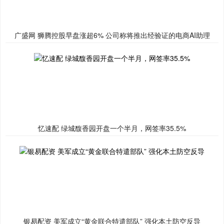
广盛网 狮腾控股早盘涨超6% 公司称将推出经验证的电商AI助理
忆速配 绿城馥香园开盘一个半月，网签率35.5%
银易配资 美军成立“黄金联合特遣部队” 强化本土防空反导