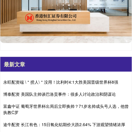
最新文章
永旺配资端 \＂捞人\＂没用！比利时4:1大胜美国晋级世界杯8强
博泰配资 美国队主帅谈巴洛贡事件：很多人讨论政治和阴谋论
富鑫中证 葡萄牙世界杯出局后立即换帅？71岁名帅成头号人选，他曾
执教C罗
途牛配资 长江有色：15日氧化铝期价大跌2.64% 下游观望情绪浓厚