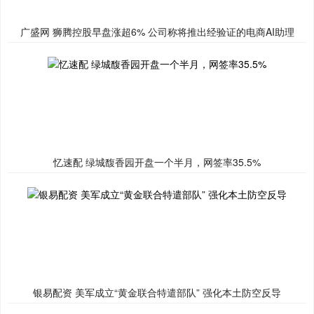
广盛网 狮腾控股早盘涨超6% 公司称将推出经验证的电商AI助理
忆速配 绿城馥香园开盘一个半月，网签率35.5%
银易配资 美军成立“黄金联合特遣部队” 强化本土防空反导