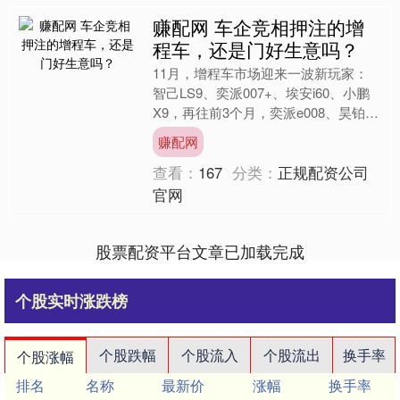
赚配网 车企竞相押注的增
程车，还是门好生意吗？
11月，增程车市场迎来一波新玩家：
智己LS9、奕派007+、埃安i60、小鹏
X9，再往前3个月，奕派e008、昊铂
HL、尚界H5、智己LS6、别克至境
赚配网
L7、马自....
查看：
167
分类：
正规配资公司
官网
股票配资平台文章已加载完成
个股实时涨跌榜
个股跌幅
个股流入
个股流出
换手率
个股涨幅
排名
名称
最新价
涨幅
换手率