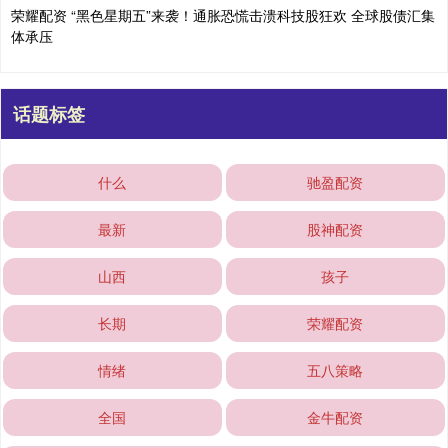
荣耀配资 “黑色星期五”来袭！通胀恐慌击溃科技股狂欢 全球股债汇集
体承压
话题标签
什么
驰盈配资
最新
股神配资
山西
孩子
长期
荣耀配资
情绪
五八策略
全国
金牛配资