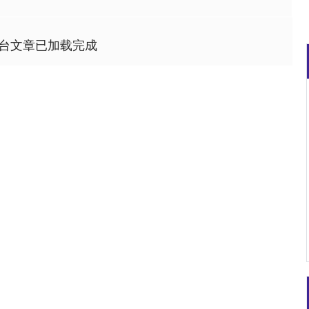
台文章已加载完成
深证成指
14110.12
57%
-34.08
-0.24%