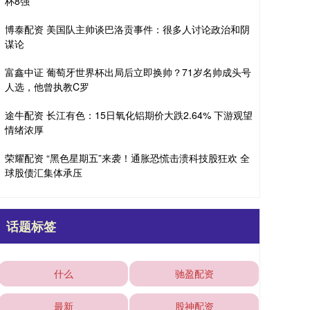
杯8强
博泰配资 美国队主帅谈巴洛贡事件：很多人讨论政治和阴
谋论
富鑫中证 葡萄牙世界杯出局后立即换帅？71岁名帅成头号
人选，他曾执教C罗
途牛配资 长江有色：15日氧化铝期价大跌2.64% 下游观望
情绪浓厚
荣耀配资 “黑色星期五”来袭！通胀恐慌击溃科技股狂欢 全
球股债汇集体承压
话题标签
什么
驰盈配资
最新
股神配资