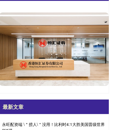
最新文章
永旺配资端 \＂捞人\＂没用！比利时4:1大胜美国晋级世界