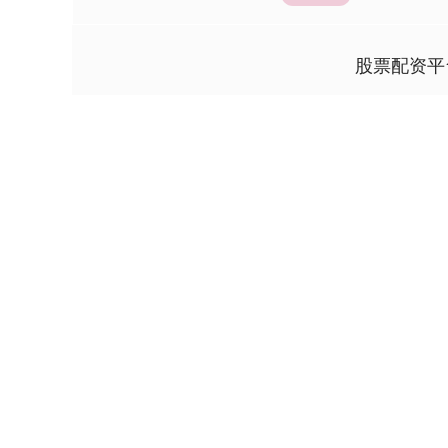
股票配资平
上证指数
3900.35
.00
-0.01%
21.92
0.