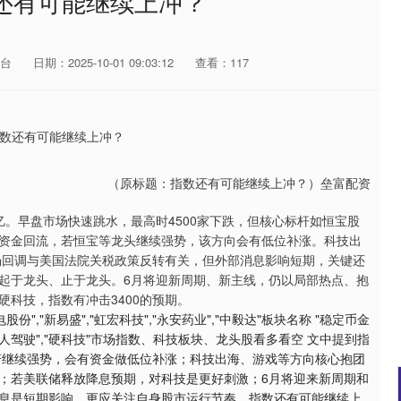
还有可能继续上冲？
台
日期：2025-10-01 09:03:12
查看：117
（原标题：指数还有可能继续上冲？）垒富配资
1亿。早盘市场快速跳水，最高时4500家下跌，但核心标杆如恒宝股
资金回流，若恒宝等龙头继续强势，该方向会有低位补涨。科技出
场回调与美国法院关税政策反转有关，但外部消息影响短期，关键还
起于龙头、止于龙头。6月将迎新周期、新主线，仍以局部热点、抱
科技，指数有冲击3400的预期。
电股份","新易盛","虹宏科技","永安药业","中毅达"板块名称 "稳定币金
药","无人驾驶","硬科技"市场指数、科技板块、龙头股看多看空 文中提到指
头若继续强势，会有资金做低位补涨；科技出海、游戏等方向核心抱团
；若美联储释放降息预期，对科技是更好刺激；6月将迎来新周期和
息是短期影响，更应关注自身股市运行节奏。指数还有可能继续上