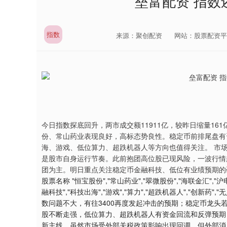
垒富配资 指数
指数
来源：聚创配资
网站：股票配资平
今日指数探底回升，两市成交额11911亿，较昨日缩量16
份、常山药业表现良好，高标态势良性。稳定币前排尾盘有
海、游戏、低位算力、超跌机器人等方向也值得关注。 市
是股市自身运行节奏。此前抱团高位股已现风险，一波行情
团为主。明日重点关注稳定币金融科技、低位有业绩预期的硬
股票名称 "恒宝股份","常山药业","翠微股份","海联金汇","沪
融科技","科技出海","游戏","算力","超跌机器人","创新
数问题不大，有往3400再度发起冲击的预期；稳定币龙
股不断走强，低位算力、超跌机器人有资金回流和反弹预期
新主线。虽然市场受外部关税政策影响出现回调，但外部消