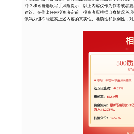
冲？和讯自选股写手风险提示：以上内容仅作为作者或者嘉
建议。在作出任何投资决定前，投资者应根据自身情况考虑
深证成指
14078.34
.53
0.12%
-65.86
-
讯竭力但不能证实上述内容的真实性、准确性和原创性，对