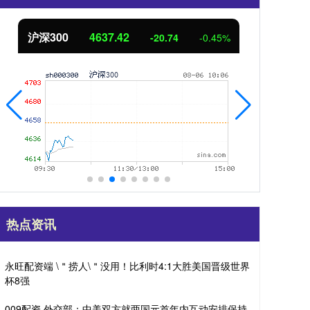
北证50
1122.16
创业
2.70
0.24%
热点资讯
永旺配资端 \＂捞人\＂没用！比利时4:1大胜美国晋级世界
杯8强
009配资 外交部：中美双方就两国元首年内互动安排保持