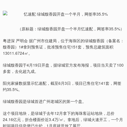
（原标题：绿城馥香园开盘一个半月忆速配，网签率35.5%）
粤进深 严明会 据广州市住建局，位于海珠区的绿城馥香园（备案名：
馥香园）1#拿到预售证，批准预售住宅151套，预售总建筑面积
13011.6724㎡。
绿城馥香园于4月19日开盘，据绿城官方发布海报，项目当天卖了100
多套，去化超九成。
阳光家缘数据显示忆速配，截至6月3日，项目已售住宅141套，网签
约35.5%。
绿城馥香园是绿城首进广州老城区的第一个盘。
这个项目地块，是绿城于去年12月拿下的海珠客运站地块，总价
24.16亿元，折合楼面价近3.4万/㎡。拿地后，绿城火速开工，一个月
时间项目信息便已出炉，1月底就开放了展厅。