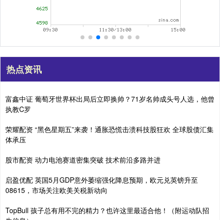
热点资讯
富鑫中证 葡萄牙世界杯出局后立即换帅？71岁名帅成头号人选，他曾
执教C罗
荣耀配资 “黑色星期五”来袭！通胀恐慌击溃科技股狂欢 全球股债汇集
体承压
股市配资 动力电池赛道密集突破 技术前沿多路并进
启盈优配 英国5月GDP意外萎缩强化降息预期，欧元兑英镑升至
08615，市场关注欧美关税新动向
TopBull 孩子总有用不完的精力？也许这里最适合他！（附运动队招