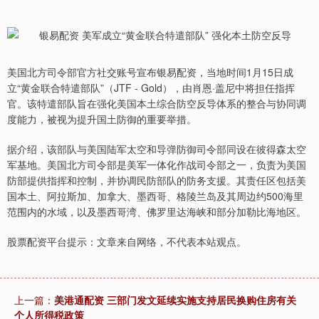
美国北方司令部官方社交账号宣布银易配资，当地时间1月15日成
立“黄金联合特遣部队”（JTF - Gold），由肖恩·盖尼中将担任指挥
官。该特遣部队旨在强化美国本土综合防空反导体系的整合与协同调
度能力，被视为提升国土防御的重要举措。
据介绍，该部队与美国陆军太空和导弹防御司令部同设在彼得森太空
军基地。美国北方司令部是美军一体化作战司令部之一，负责为美国
防部提供指挥和控制，并协调民防部队的防务支援。其责任区包括美
国本土、阿拉斯加、加拿大、墨西哥、格陵兰岛及其周边约500海里
范围内的水域，以及墨西哥湾、佛罗里达海峡和部分加勒比海地区。
股票配资平台提示：文章来自网络，不代表本站观点。
上一篇：
美港通配资 三部门发文延续实施支持居民换购住房有关
个人所得税政策