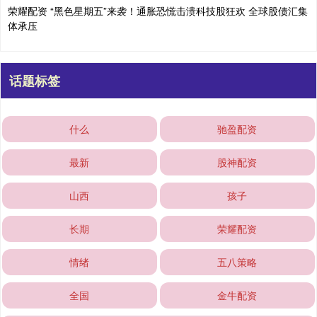
荣耀配资 “黑色星期五”来袭！通胀恐慌击溃科技股狂欢 全球股债汇集
体承压
话题标签
什么
驰盈配资
最新
股神配资
山西
孩子
长期
荣耀配资
情绪
五八策略
全国
金牛配资