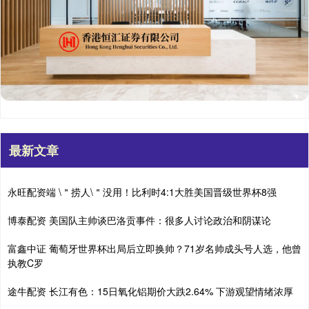
最新文章
永旺配资端 \＂捞人\＂没用！比利时4:1大胜美国晋级世界杯8强
博泰配资 美国队主帅谈巴洛贡事件：很多人讨论政治和阴谋论
富鑫中证 葡萄牙世界杯出局后立即换帅？71岁名帅成头号人选，他曾
执教C罗
途牛配资 长江有色：15日氧化铝期价大跌2.64% 下游观望情绪浓厚