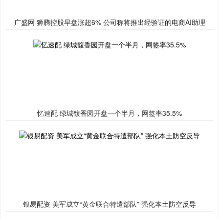
广盛网 狮腾控股早盘涨超6% 公司称将推出经验证的电商AI助理
忆速配 绿城馥香园开盘一个半月，网签率35.5%
银易配资 美军成立“黄金联合特遣部队” 强化本土防空反导