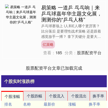
易策略 一道乒 乓乓响｜来
乒乓球嘉年华主题文化展，
测测你的“乒乓人格”
乒乓球赛场上 I人和E人哪个更厉害？
比分落后 是要理性战术策略 还是跟着
感觉放手一搏？ 拿下关键分 是要大声
呐喊气势为王 还是就在心里默默加油
亿策略
鼓气？ 你是什么....
查看：
185
分类：
股票配资平台
股票配资平台文章已加载完成
个股实时涨跌榜
个股跌幅
个股流入
个股流出
换手率
个股涨幅
排名
名称
最新价
涨幅
换手率