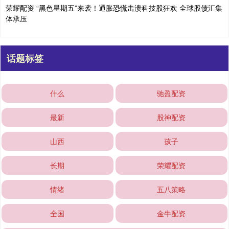
荣耀配资 “黑色星期五”来袭！通胀恐慌击溃科技股狂欢 全球股债汇集
体承压
话题标签
什么
驰盈配资
最新
股神配资
山西
孩子
长期
荣耀配资
情绪
五八策略
全国
金牛配资