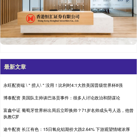
最新文章
永旺配资端 \＂捞人\＂没用！比利时4:1大胜美国晋级世界杯8强
博泰配资 美国队主帅谈巴洛贡事件：很多人讨论政治和阴谋论
富鑫中证 葡萄牙世界杯出局后立即换帅？71岁名帅成头号人选，他曾
执教C罗
途牛配资 长江有色：15日氧化铝期价大跌2.64% 下游观望情绪浓厚