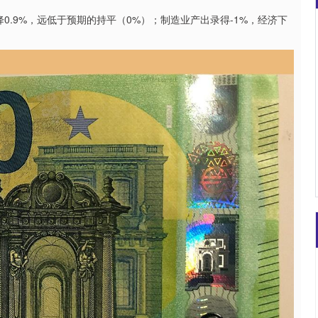
9%，远低于预期的持平（0%）；制造业产出录得-1%，经济下
深证成指
14110.12
57%
-34.08
-0.24%