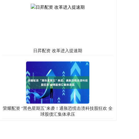
日昇配资 改革进入提速期
荣耀配资 “黑色星期五”来袭！通胀恐慌击溃科技股狂欢 全
球股债汇集体承压