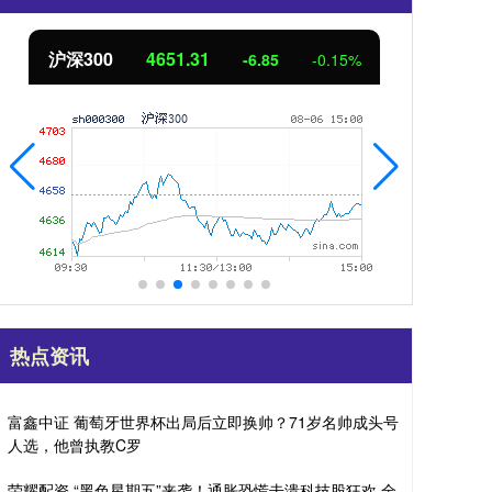
沪深300
4651.31
北
-6.85
-0.15%
热点资讯
富鑫中证 葡萄牙世界杯出局后立即换帅？71岁名帅成头号
人选，他曾执教C罗
荣耀配资 “黑色星期五”来袭！通胀恐慌击溃科技股狂欢 全