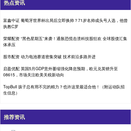
热点资讯
富鑫中证 葡萄牙世界杯出局后立即换帅？71岁名帅成头号人选，他曾
执教C罗
荣耀配资 “黑色星期五”来袭！通胀恐慌击溃科技股狂欢 全球股债汇集
体承压
股市配资 动力电池赛道密集突破 技术前沿多路并进
启盈优配 英国5月GDP意外萎缩强化降息预期，欧元兑英镑升至
08615，市场关注欧美关税新动向
TopBull 孩子总有用不完的精力？也许这里最适合他！（附运动队招
生信息）
推荐资讯