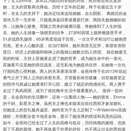
下了女儿Emma。原本以为能找到安稳的归宿，然而命运再次捉弄
她，丈夫的背叛再次降临。历经十五年的忍耐，终于在接近五十岁
时，在女儿的支持下，她决定结束这段婚姻，走出阴影。 离婚后的金
燕玲几乎一无所有，只能孤身返回香港重新打拼。两段失败婚姻的创
伤，让她身心疲惫。而随之而来的健康问题，将她推到了人生的低
谷。她的人生就像一场艰苦的抗争，27岁时因肾上腺肿瘤接受手术，
51岁战胜乳腺癌，65岁再度迎战子宫癌。一次次手术和治疗让她饱受
煎熬。更令人心酸的是，在治疗期间，她长期居无定所，靠朋友资助
度日，经济上的困顿和精神上的孤独让她数次陷入绝望。 就在她最无
助的时候，主持人苏施黄走进了她的世界，成为她生命中的一束光。
苏施黄不仅是她的癌症战友，还无私地为她提供住所，在她每一次化
疗期间悉心照料她。两人的关系逐渐深厚，金燕玲终于在2013年鼓起
勇气公开了两人之间的亲密关系。尽管最初有些犹豫，但苏施黄坚定
的陪伴与真诚让她逐渐打开心防，建立了稳定的情感依托。两人携手
走过了风风雨雨，成为了彼此晚年生活中最重要的人。 值得一提的
是，在金燕玲的生活圈中，还有一位重磅人物——她的密友，Emma
的干妈，影星关之琳。虽然关之琳也未能亲自前往西班牙参加婚礼，
但她送上的贺礼极具诚意。她特意为干女儿定制了一件Valentino高级
婚纱，并搭配全套卡地亚金饰，显示了她深厚的情谊和高贵的品味。
如今，金燕玲已经走过了人生的高峰与低谷，历经病痛的摧残，也收
获了不易的真情。她不再执着于外界的评价，也不再让过去的恩怨束