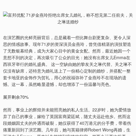
在演艺圈的光鲜亮丽背后，总是藏着一些比舞台剧更复杂、更令人深
思的情感故事。现年71岁的资深演员金燕玲，曾凭借精湛的演技塑造
了无数银幕经典，成为大家心目中的黄金女配。然而，最近她因一个
意想不到的决定，再次吸引了公众的目光：她没有出席女儿Emma在
西班牙举行的婚礼盛典。 这一空缺由她的挚友关之琳代替。关之琳不
仅没有缺席，还特意为婚礼送上了一份精心定制的婚纱，并搭配一整
套卡地亚的金饰作为贺礼，用心的祝福弥补了金燕玲不在现场的遗
憾。这一幕，虽然略显遗憾，却也增添了一份温馨与亮色。
展开剩余70%
然而，事业上的辉煌并未能照亮她的私人生活。22岁时，她为爱情放
弃了自己的事业，嫁给了英国富商梁廷斌，随丈夫远赴他乡。然而这
段婚姻因丈夫的外遇而破裂，她仅获得了40万港元的分手费，带着伤
痛重新回到了演艺圈。几年后，她与英籍律师Robert Wong再婚，生