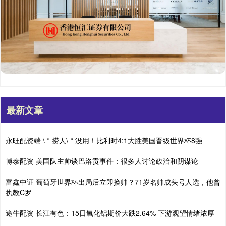
最新文章
永旺配资端 \＂捞人\＂没用！比利时4:1大胜美国晋级世界杯8强
博泰配资 美国队主帅谈巴洛贡事件：很多人讨论政治和阴谋论
富鑫中证 葡萄牙世界杯出局后立即换帅？71岁名帅成头号人选，他曾
执教C罗
途牛配资 长江有色：15日氧化铝期价大跌2.64% 下游观望情绪浓厚