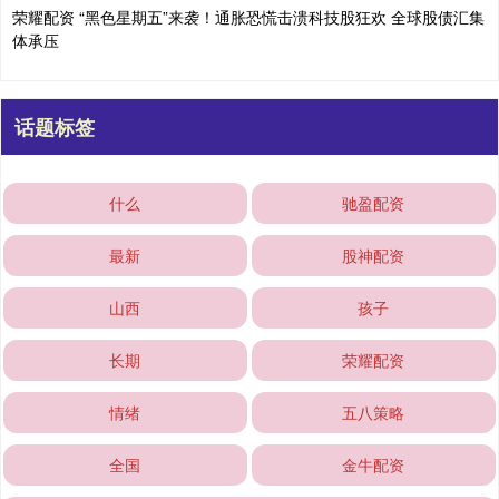
荣耀配资 “黑色星期五”来袭！通胀恐慌击溃科技股狂欢 全球股债汇集
体承压
话题标签
什么
驰盈配资
最新
股神配资
山西
孩子
长期
荣耀配资
情绪
五八策略
全国
金牛配资