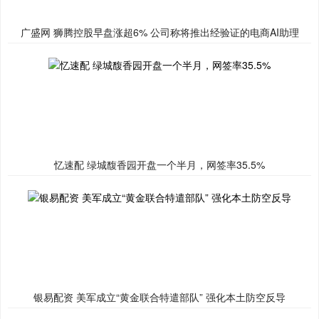
广盛网 狮腾控股早盘涨超6% 公司称将推出经验证的电商AI助理
忆速配 绿城馥香园开盘一个半月，网签率35.5%
银易配资 美军成立“黄金联合特遣部队” 强化本土防空反导