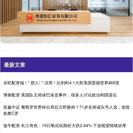
最新文章
永旺配资端 \＂捞人\＂没用！比利时4:1大胜美国晋级世界杯8强
博泰配资 美国队主帅谈巴洛贡事件：很多人讨论政治和阴谋论
富鑫中证 葡萄牙世界杯出局后立即换帅？71岁名帅成头号人选，他曾
执教C罗
途牛配资 长江有色：15日氧化铝期价大跌2.64% 下游观望情绪浓厚