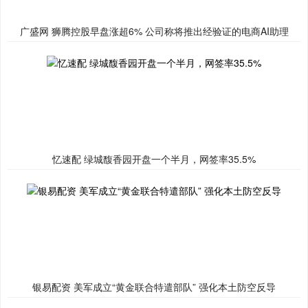
广盛网 狮腾控股早盘涨超6% 公司称将推出经验证的电商AI助理
忆速配 绿城馥香园开盘一个半月，网签率35.5%
银易配资 美军成立“黄金联合特遣部队” 强化本土防空反导