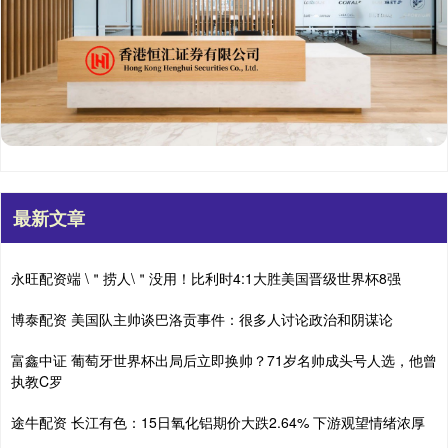
最新文章
永旺配资端 \＂捞人\＂没用！比利时4:1大胜美国晋级世界杯8强
博泰配资 美国队主帅谈巴洛贡事件：很多人讨论政治和阴谋论
富鑫中证 葡萄牙世界杯出局后立即换帅？71岁名帅成头号人选，他曾
执教C罗
途牛配资 长江有色：15日氧化铝期价大跌2.64% 下游观望情绪浓厚