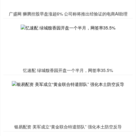
广盛网 狮腾控股早盘涨超6% 公司称将推出经验证的电商AI助理
忆速配 绿城馥香园开盘一个半月，网签率35.5%
银易配资 美军成立“黄金联合特遣部队” 强化本土防空反导