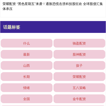
荣耀配资 “黑色星期五”来袭！通胀恐慌击溃科技股狂欢 全球股债汇集
体承压
话题标签
什么
驰盈配资
最新
股神配资
山西
孩子
长期
荣耀配资
情绪
五八策略
全国
金牛配资