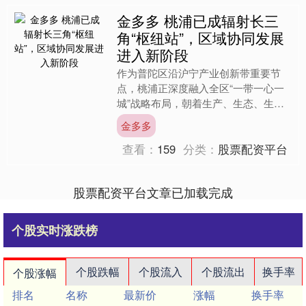
金多多 桃浦已成辐射长三
角“枢纽站”，区域协同发展
进入新阶段
作为普陀区沿沪宁产业创新带重要节
点，桃浦正深度融入全区“一带一心一
城”战略布局，朝着生产、生态、生
活“三生融合”的发展目标稳步迈进。10
金多多
月17日，“携手汇聚TO....
查看：
159
分类：
股票配资平台
股票配资平台文章已加载完成
个股实时涨跌榜
个股跌幅
个股流入
个股流出
换手率
个股涨幅
排名
名称
最新价
涨幅
换手率