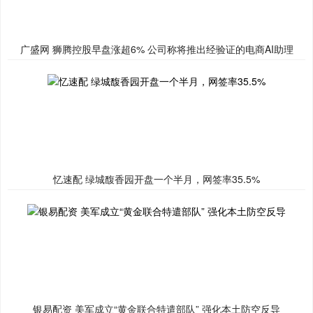
广盛网 狮腾控股早盘涨超6% 公司称将推出经验证的电商AI助理
忆速配 绿城馥香园开盘一个半月，网签率35.5%
银易配资 美军成立“黄金联合特遣部队” 强化本土防空反导