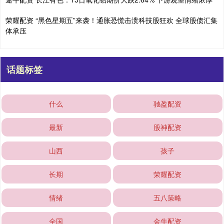
荣耀配资 “黑色星期五”来袭！通胀恐慌击溃科技股狂欢 全球股债汇集
体承压
话题标签
什么
驰盈配资
最新
股神配资
山西
孩子
长期
荣耀配资
情绪
五八策略
全国
金牛配资