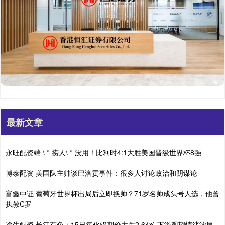
最新文章
永旺配资端 \＂捞人\＂没用！比利时4:1大胜美国晋级世界杯8强
博泰配资 美国队主帅谈巴洛贡事件：很多人讨论政治和阴谋论
富鑫中证 葡萄牙世界杯出局后立即换帅？71岁名帅成头号人选，他曾
执教C罗
途牛配资 长江有色：15日氧化铝期价大跌2.64% 下游观望情绪浓厚