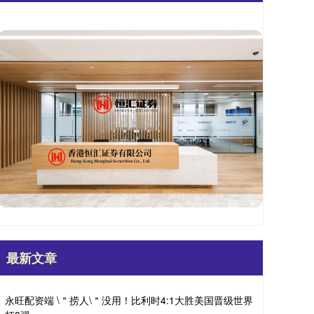
最新文章
永旺配资端 \＂捞人\＂没用！比利时4:1大胜美国晋级世界