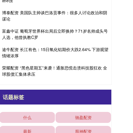
杯8强
博泰配资 美国队主帅谈巴洛贡事件：很多人讨论政治和阴
谋论
富鑫中证 葡萄牙世界杯出局后立即换帅？71岁名帅成头号
人选，他曾执教C罗
途牛配资 长江有色：15日氧化铝期价大跌2.64% 下游观望
情绪浓厚
荣耀配资 “黑色星期五”来袭！通胀恐慌击溃科技股狂欢 全
球股债汇集体承压
话题标签
什么
驰盈配资
最新
股神配资