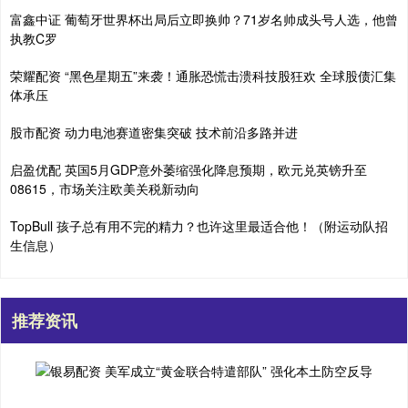
富鑫中证 葡萄牙世界杯出局后立即换帅？71岁名帅成头号人选，他曾
执教C罗
荣耀配资 “黑色星期五”来袭！通胀恐慌击溃科技股狂欢 全球股债汇集
体承压
股市配资 动力电池赛道密集突破 技术前沿多路并进
启盈优配 英国5月GDP意外萎缩强化降息预期，欧元兑英镑升至
08615，市场关注欧美关税新动向
TopBull 孩子总有用不完的精力？也许这里最适合他！（附运动队招
生信息）
推荐资讯