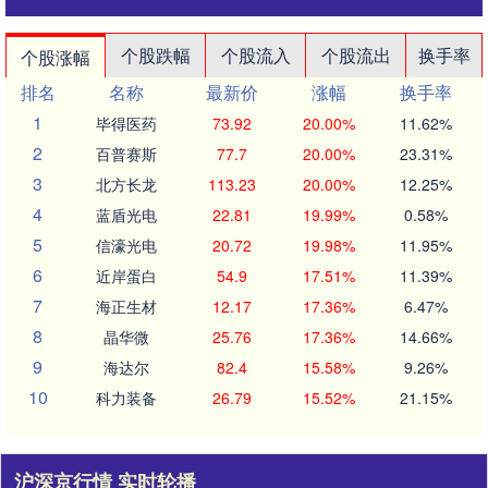
个股跌幅
个股流入
个股流出
换手率
个股涨幅
排名
名称
最新价
涨幅
换手率
1
毕得医药
73.92
20.00%
11.62%
2
百普赛斯
77.7
20.00%
23.31%
3
北方长龙
113.23
20.00%
12.25%
4
蓝盾光电
22.81
19.99%
0.58%
5
信濠光电
20.72
19.98%
11.95%
6
近岸蛋白
54.9
17.51%
11.39%
7
海正生材
12.17
17.36%
6.47%
8
晶华微
25.76
17.36%
14.66%
9
海达尔
82.4
15.58%
9.26%
10
科力装备
26.79
15.52%
21.15%
沪深京行情 实时轮播