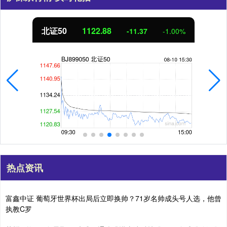
北证50
1122.88
-11.37
-1.00%
热点资讯
富鑫中证 葡萄牙世界杯出局后立即换帅？71岁名帅成头号人选，他曾
执教C罗