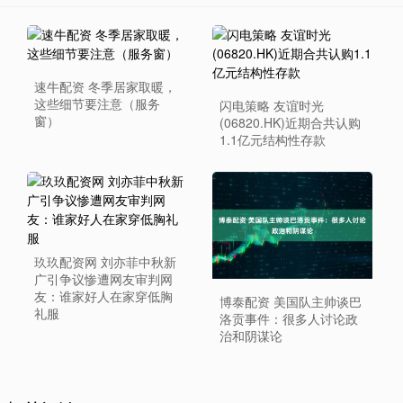
速牛配资 冬季居家取暖，
这些细节要注意（服务
闪电策略 友谊时光
窗）
(06820.HK)近期合共认购
1.1亿元结构性存款
玖玖配资网 刘亦菲中秋新
广引争议惨遭网友审判网
友：谁家好人在家穿低胸
博泰配资 美国队主帅谈巴
礼服
洛贡事件：很多人讨论政
治和阴谋论