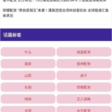
荣耀配资 “黑色星期五”来袭！通胀恐慌击溃科技股狂欢 全球股债汇集
体承压
话题标签
什么
驰盈配资
最新
股神配资
山西
孩子
长期
荣耀配资
情绪
五八策略
全国
金牛配资