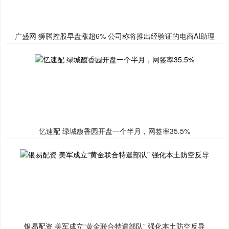
广盛网 狮腾控股早盘涨超6% 公司称将推出经验证的电商AI助理
忆速配 绿城馥香园开盘一个半月，网签率35.5%
银易配资 美军成立“黄金联合特遣部队” 强化本土防空反导