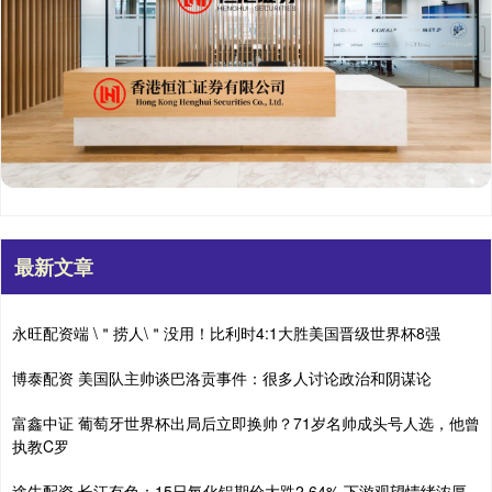
最新文章
永旺配资端 \＂捞人\＂没用！比利时4:1大胜美国晋级世界杯8强
博泰配资 美国队主帅谈巴洛贡事件：很多人讨论政治和阴谋论
富鑫中证 葡萄牙世界杯出局后立即换帅？71岁名帅成头号人选，他曾
执教C罗
途牛配资 长江有色：15日氧化铝期价大跌2.64% 下游观望情绪浓厚