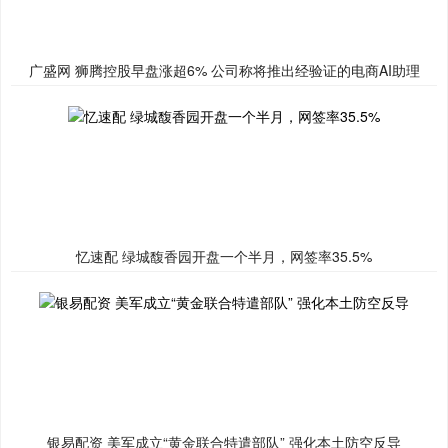
广盛网 狮腾控股早盘涨超6% 公司称将推出经验证的电商AI助理
忆速配 绿城馥香园开盘一个半月，网签率35.5%
银易配资 美军成立“黄金联合特遣部队” 强化本土防空反导