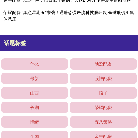
荣耀配资 “黑色星期五”来袭！通胀恐慌击溃科技股狂欢 全球股债汇集
体承压
话题标签
什么
驰盈配资
最新
股神配资
山西
孩子
长期
荣耀配资
情绪
五八策略
全国
金牛配资