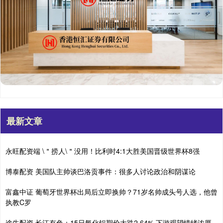
最新文章
永旺配资端 \＂捞人\＂没用！比利时4:1大胜美国晋级世界杯8强
博泰配资 美国队主帅谈巴洛贡事件：很多人讨论政治和阴谋论
富鑫中证 葡萄牙世界杯出局后立即换帅？71岁名帅成头号人选，他曾
执教C罗
途牛配资 长江有色：15日氧化铝期价大跌2.64% 下游观望情绪浓厚