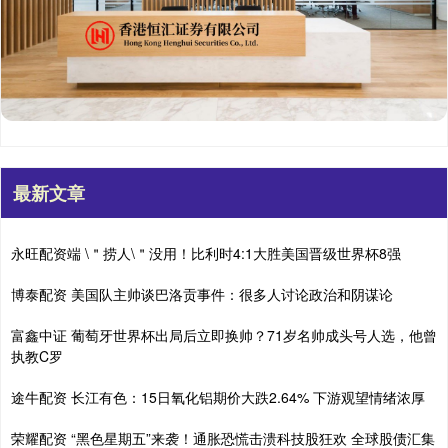
最新文章
永旺配资端 \＂捞人\＂没用！比利时4:1大胜美国晋级世界杯8强
博泰配资 美国队主帅谈巴洛贡事件：很多人讨论政治和阴谋论
富鑫中证 葡萄牙世界杯出局后立即换帅？71岁名帅成头号人选，他曾
执教C罗
途牛配资 长江有色：15日氧化铝期价大跌2.64% 下游观望情绪浓厚
荣耀配资 “黑色星期五”来袭！通胀恐慌击溃科技股狂欢 全球股债汇集