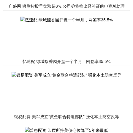
广盛网 狮腾控股早盘涨超6% 公司称将推出经验证的电商AI助理
忆速配 绿城馥香园开盘一个半月，网签率35.5%
银易配资 美军成立“黄金联合特遣部队” 强化本土防空反导