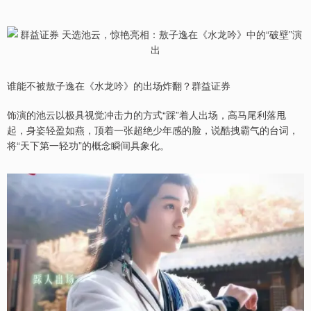
谁能不被敖子逸在《水龙吟》的出场炸翻？群益证券
饰演的池云以极具视觉冲击力的方式“踩”着人出场，高马尾利落甩
起，身姿轻盈如燕，顶着一张超绝少年感的脸，说酷拽霸气的台词，
将“天下第一轻功”的概念瞬间具象化。