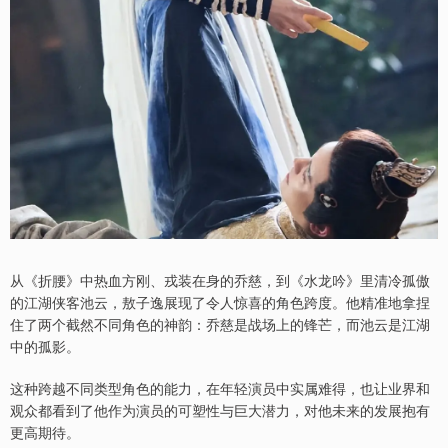
从《折腰》中热血方刚、戎装在身的乔慈，到《水龙吟》里清冷孤傲
的江湖侠客池云，敖子逸展现了令人惊喜的角色跨度。他精准地拿捏
住了两个截然不同角色的神韵：乔慈是战场上的锋芒，而池云是江湖
中的孤影。
这种跨越不同类型角色的能力，在年轻演员中实属难得，也让业界和
观众都看到了他作为演员的可塑性与巨大潜力，对他未来的发展抱有
更高期待。