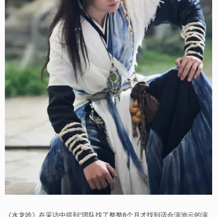
《水龙吟》在采访中提到“团队找了整整8个月才找到适合演池云的演