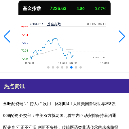
基金指数
7226.63
-4.80
-0.07%
热点资讯
永旺配资端 \＂捞人\＂没用！比利时4:1大胜美国晋级世界杯8强
009配资 外交部：中美双方就两国元首年内互动安排保持着沟通
配先查 守正不守旧 创新不失根：传统医药类非遗传承的未来路径