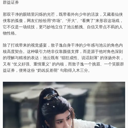
群益证券
那双干净的眼睛里闪烁的光芒，既带着外向少年的活泼，又藏着仙侠
侠客的孤傲，网友们纷纷用“炸场”、“开大”、“看爽了”来形容这场戏，
它不仅是一场炫技，更巧妙地立住了池云酷拽、自信又带点不羁的人
物性格。
除了打戏带来的视觉盛宴，敖子逸自身干净的少年感与池云的角色内
核高度契合。这种吸引力绝非仅靠颜值支撑，而是源于他对角色深刻
的理解与精准的表达：池云既有 “猖狂成性、说话刻薄” 的张扬外衣，
又有 “仗义好强、重情重义” 的内核，而敖子逸一个挑眉、一个笑眼群
益证券，便将这份 “奶凶反差萌” 勾勒得入木三分。